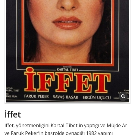
İffet
İffet, yönetmenliğini Kartal Tibet'in yaptığı ve Müjde Ar
ve Faruk Peker’in başrolde oynadığı 1982 yapımı