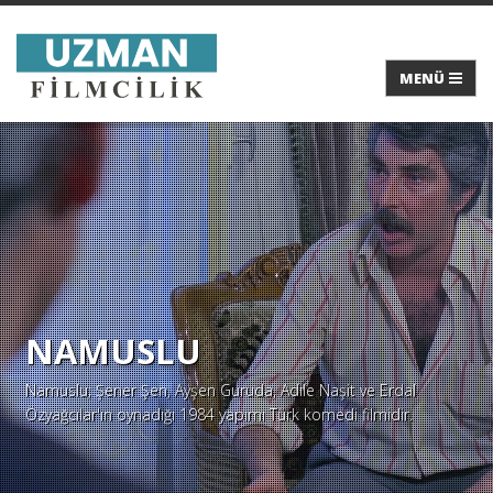
NAMUSLU
Namuslu; Şener Şen, Ayşen Guruda, Adile Naşit ve Erdal
Özyağcılar'ın oynadığı 1984 yapımı Türk komedi filmidir.