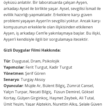
öyküsü anlatılır. Bir laboratuarda çalışan Ayşen,
arkadaşı Aysel ile birlikte yaşar. Aysel, sevgilisi İsmail ile
evlilik hazırlığı yapmaktadır. Erkeklere karşı güven
problemi yaşayan Ayşen’in sevgilisi yoktur. Ancak karşı
komşusunun erkeklerle olan ilişkisinden etkilenen
Ayşen, iş arkadaşı Cem’le yakınlaşmaya başlar. Bu ilişki,
Ayşen’i kendisiyle ilgili bir sorgulamaya itecektir.
Gizli Duygular Filmi Hakkında:
Tür
: Duygusal, Dram, Psikolojik
Yapımcılar
: Ferit Turgut, Kadir Turgut
Yönetmen
: Şerif Gören
Senaryo
: Turgay Aksoy
Oyuncular
: Müjde Ar, Bülent Bilgiç, Zümrüt Cansel,
Yalçın Turpar, Necati Bilgiç, Füsun Demirel, Göksel
Kortay, Gülşen Girginkoç, Haşmet Zeybek, Ali Tutal,
Ümit Yeşim, Yaşar Alptekin, Nurettin Alkış, Şelale Güven