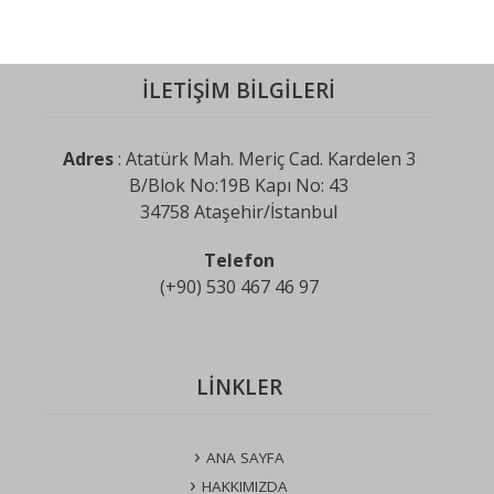
İLETİŞİM BİLGİLERİ
Adres
: Atatürk Mah. Meriç Cad. Kardelen 3
B/Blok No:19B Kapı No: 43
34758 Ataşehir/İstanbul
Telefon
(+90) 530 467 46 97
LİNKLER
ANA SAYFA
HAKKIMIZDA